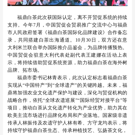
福鼎白茶此次获国际认定，离不开贸促系统的持续
支持。今年7月，中国贸促会贸易推广交流中心与福鼎
市人民政府签署《福鼎白茶国际化品牌建设》合作备忘
录，共同搭建白茶出海通道。10月30日，双方还在意
大利米兰联合举办国际推介品鉴会，为品牌传播预热。
中国贸促会驻意大利代表处副代表王建娜在活动上表
示，将持续借助贸促系统资源，助力福鼎白茶在海外树
品牌、拓市场。
福鼎市委书记林青表示，此次认定标志着福鼎白茶
实现从“中国特产”到“全球遗产”的关键跨越。未来，福
鼎将加强农业文化遗产保护与建设，深化与贸促机构的
战略合作，依托“全球农遗巡展”“国际经贸对接平台”等
项目，推动白茶从文化遗产转化为产业优势，助力其在
欧美主流市场进行品牌化布局和产业落地。国家级非遗
传承人林振传及农遗守护人林有希、方守龙均表示，将
持续守护福鼎白茶生态、传承种植技艺、弘扬茶文化，