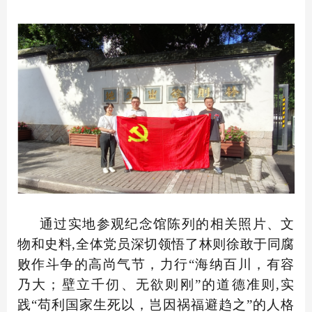
通过实地参观纪念馆陈列的相关照片、文
物和史料,全体党员深切领悟了林则徐敢于同腐
败作斗争的高尚气节，力行“海纳百川，有容
乃大；壁立千仞、无欲则刚”的道德准则,实
践“苟利国家生死以，岂因祸福避趋之”的人格