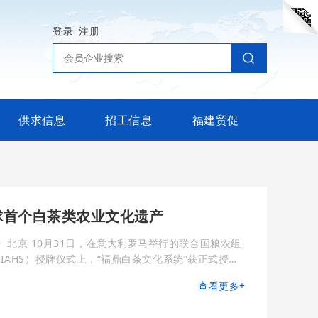
登录
注册
供求信息
招工信息
福建贸促
球首个白茶类农业文化遗产
行的联合国粮农组
IAHS）授牌仪式上，“福鼎白茶文化系统”获正式授
组织副总
查看更多+
与相关展览。本次活动恰逢联合国粮农组织成立80周
0