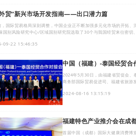
稳外贸”新兴市场开发指南——出口潜力篇
保国别风险研究中心/区域国别研究院选取了30个与我国经贸来往密切
并汇编成《“稳外贸”新兴市场开发指南》，指南具体内容包含宏观经
-09-22 15:46:35
投资园区、电商生态等多个维度，希望能为广大外贸
中国（福建）-泰国经贸合
2024年5月30日，由福建省贸促
商务部国际贸易促进司、福建省旅游发
贸合作对接会”在泰国曼谷成功举行。
2024-08-16 13:15:19
庞拉、中国驻泰国大使馆商务参赞张
来自泰国和福建的190家企业代表参
福建特色产业推介会在成
首届中国（成都）国际大健康消费博览会