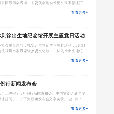
川省国际商会邀请，省贸促会副会长杨立云率福建贸促
推介会。 5月31日下午，由福建省
查看更多+
特色产业推介会”在成都市举行。福建省贸促会党组成
会长范军、四川省国际商会秘
林则徐出生地纪念馆开展主题党日活动
社会主义思想，扎实开展党纪学习教育活动，5月31
前往福州市家风家训乡贤文化馆——林则徐出生地纪念
念馆陈列的相关照片、
查看更多+
徐敢于同腐败作斗争的高尚气节，力行“海纳百川，有
准则,实践“苟利国家生死以
月例行新闻发布会
期四）上午举行5月例行新闻发布会。中国贸促会新闻发
实录。 赵 萍： 新
查看更多+
月全球经贸摩擦指数 从