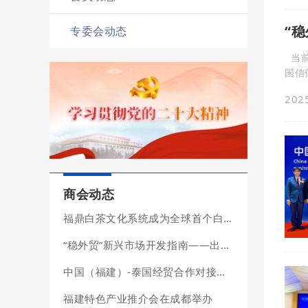
“
专委会动态
当前，国际贸易格局深刻调整，中国企业正不断加强多元化市场的开拓、深耕与布局。 为助力外贸企业准确识别潜在商机，中
国信
息，
2025
息、
商会动态
福鼎白茶文化系统成为全球首个白茶类农业文化遗产
“稳外贸”新兴市场开发指南——出口潜力篇
中国（福建）-泰国经贸合作对接会在泰国成功举办
福建特色产业推介会在成都举办