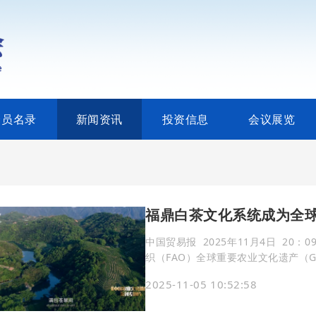
会员名录
新闻资讯
投资信息
会议展览
福鼎白茶文化系统成为全
中国贸易报 2025年11月4日 20：09 北京 10月31日，在意大利罗马举
织（FAO）全球重要农业文化遗产（G
牌，成为全球首个白茶类农业文化遗产。 授牌仪式上，福鼎代表接受联合国粮农
2025-11-05 10:52:58
干事戈弗雷·马关吉颁发的证书，并参
年，也是GIAHS项目遗产数量突破10