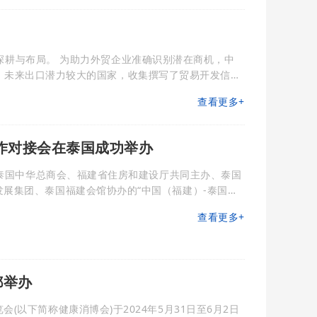
、未来出口潜力较大的国家，收集撰写了贸易开发信
济、经贸往来、市场需求、港口物流、消费习惯、展会信
查看更多+
作对接会在泰国成功举办
会、泰国中华总商会、福建省住房和建设厅共同主办、泰国
展集团、泰国福建会馆协办的“中国（福建）-泰国经
福建省人民政府副省长林文斌、泰国副总理顾问延勇·
查看更多+
潇潇、泰国中华总商会主席林楚钦出席对接会并致辞。
加对接会，展示了产品，围绕食品等产业
都举办
(以下简称健康消博会)于2024年5月31日至6月2日