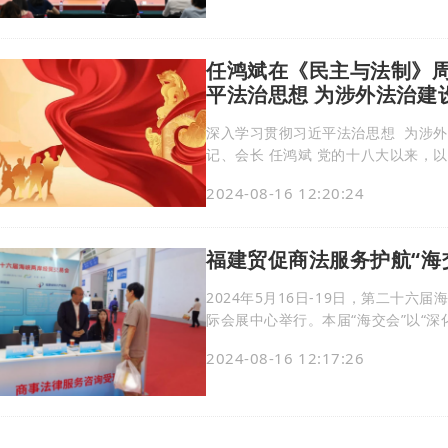
综合指数看，当月全球经贸摩擦指数为
任鸿斌在《民主与法制》
平法治思想 为涉外法治建
深入学习贯彻习近平法治思想 为涉外法治建设贡献贸促量
记、会长 任鸿斌 党的十八大以来，以习近平同志为核心的党中央高度重视全面依法治国，
创造性提出一系列新理念新思想新战
2024-08-16 12:20:24
论中国化时代化新境界。习近平总书
想的重要组成部分，具有很强的思想
福建贸促商法服务护航“海
2024年5月16日-19日，第二十
际会展中心举行。本届“海交会”以“
流和产业对接活动82场，3800多名
2024-08-16 12:17:26
家大陆各地市台协会，1032名台胞
高。“海交会”历经30年发展，已成