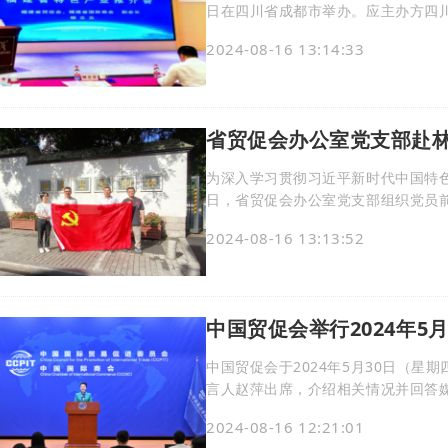
日在四川省成都市举办。应主办方四
系统代表团赴成都观展参会，并在蓉举办福建特色产业
2024-08-16 13:14:33
贸促会、福建省国际商会主办的“福建
员、副会长杨立云、四川省贸促会副
省贸促会办公室党支部赴
为深入学习贯彻习近平新时代中国特色
日，省贸促会办公室党支部组织党员
馆开展“学党纪党规 筑清廉防线”主题党日活动。 通过实地参观纪
2024-08-16 13:13:52
文物和史料,全体党员深切领悟了林则
容乃大；壁立千仞、无欲则刚”的道德
中国贸促会举行2024年5
中国贸促会于2024年5月30日（星
言人赵萍出席，介绍相关情况并回答媒体提问。 以下为新闻发布会文字
闻媒体的朋友们： 大家上午好！欢迎参加中国贸促会5月例行新闻发布会。我是中国贸促会
2024-08-16 12:21:01
新闻发言人赵萍。首先，我向大家通报4条信息。 一、发布2024年3