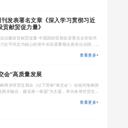
137
周刊发表署名文章《深入学习贯彻习近
设贡献贸促力量》
 中国国际贸易促进委员会党组书
略，形成了习近平法治思想，开辟了马克思主义法治理
查看更多+
记关于涉外法治工作的系列重要论述，是习近平法治思
性、理论性、现实性、指导性，是
交会”高质量发展
六届海峡两岸经贸交易会（以下简称“海交会”）在福州海峡国
深化两岸融合、建设第一家园”为主题，举办各类经贸交
两岸嘉宾参与。其中，共邀请到65家岛内工商团体、34
查看更多+
，参与台湾地区工商团体、台胞台企数量创历史新
为海峡两岸颇负盛名的综合