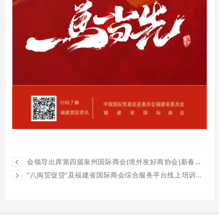
会领导出席第四届泉州国际商会(境外友好商协会)新春侨商联谊会并致辞
“八闽贸促贷”及福建省国际商会综合服务平台线上培训会成功举办