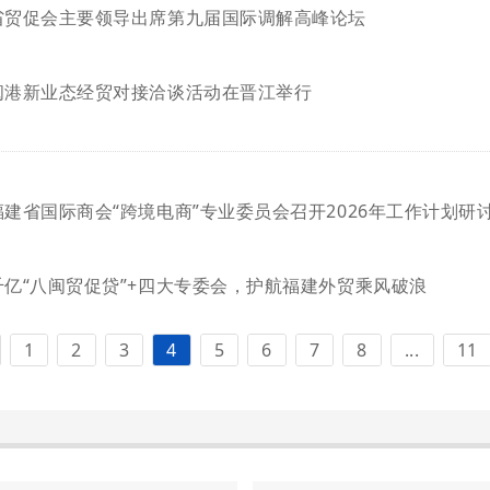
省贸促会主要领导出席第九届国际调解高峰论坛
闽港新业态经贸对接洽谈活动在晋江举行
福建省国际商会“跨境电商”专业委员会召开2026年工作计划研
千亿“八闽贸促贷”+四大专委会，护航福建外贸乘风破浪
1
2
3
4
5
6
7
8
...
11